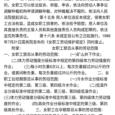
的，女职工可以依法投诉、举报、申诉，依法向劳动人事争议
调解仲裁机构申请调解仲裁，对仲裁裁决不服的，依法向人民
法院提起诉讼。 第十五条 用人单位违反本规定，侵害女职
工合法权益，造成女职工损害的，依法给予赔偿；用人单位及
其直接负责的主管人员和其他直接责任人员构成犯罪的，依法
追究刑事责任。 第十六条 本规定自公布之日起施行。1988
年7月21日国务院发布的《女职工劳动保护规定》同时废止。
附录： 女职工禁忌从事的劳动范围
一、女职工禁忌从事的劳动范围： (一)矿山井下作业；
(二)体力劳动强度分级标准中规定的第四级体力劳动强度的
作业； (三)每小时负重6次以上、每次负重超过20公斤的作
业，或者间断负重、每次负重超过25公斤的作业。 二、女
职工在经期禁忌从事的劳动范围： (一)冷水作业分级标准
中规定的第二级、第三级、第四级冷水作业； (二)低温作
业分级标准中规定的第二级、第三级、第四级低温作业；
(三)体力劳动强度分级标准中规定的第三级、第四级体力劳动强
度的作业； (四)高处作业分级标准中规定的第三级、第四
级高处作业。 三、女职工在孕期禁忌从事的劳动范围：