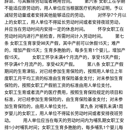
辞退、与其解除劳动或者聘用合同。 第六条 女职工在孕期
不能适应原劳动的，用人单位应当根据医疗机构的证明，予以
减轻劳动量或者安排其他能够适应的劳动。 对怀孕7个月以
上的女职工，用人单位不得延长劳动时间或者安排夜班劳动，
并应当在劳动时间内安排一定的休息时间。 怀孕女职工在
劳动时间内进行产前检查，所需时间计入劳动时间。 第七
条 女职工生育享受98天产假，其中产前可以休假15天；难产
的，增加产假15天；生育多胞胎的，每多生育1个婴儿，增加产
假15天。 女职工怀孕未满4个月流产的，享受15天产假；
怀孕满4个月流产的，享受42天产假。 第八条 女职工产假
期间的生育津贴，对已经参加生育保险的，按照用人单位上年
度职工月平均工资的标准由生育保险基金支付；对未参加生育
保险的，按照女职工产假前工资的标准由用人单位支付。
女职工生育或者流产的医疗费用，按照生育保险规定的项目和
标准，对已经参加生育保险的，由生育保险基金支付；对未参
加生育保险的，由用人单位支付。 第九条 对哺乳未满1周
岁婴儿的女职工，用人单位不得延长劳动时间或者安排夜班劳
动。 用人单位应当在每天的劳动时间内为哺乳期女职工安
排1小时哺乳时间；女职工生育多胞胎的，每多哺乳1个婴儿每