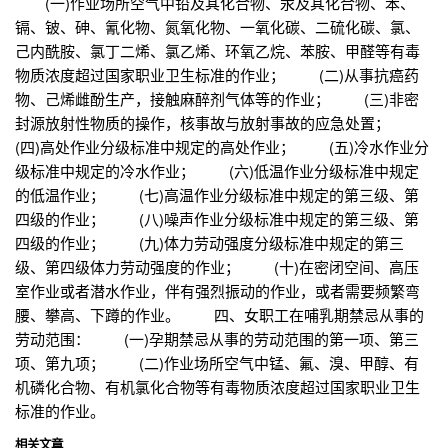
(一)作业场所空气中铅及其化合物、汞及其化合物、苯、
镉、铍、砷、氰化物、氮氧化物、一氧化碳、二硫化碳、氯、
己内酰胺、氯丁二烯、氯乙烯、环氧乙烷、苯胺、甲醛等有毒
物质浓度超过国家职业卫生标准的作业； (二)从事抗癌药
物、己烯雌酚生产，接触麻醉剂气体等的作业； (三)非密
封源放射性物质的操作，核事故与放射事故的应急处置；
(四)高处作业分级标准中规定的高处作业； (五)冷水作业分
级标准中规定的冷水作业； (六)低温作业分级标准中规定
的低温作业； (七)高温作业分级标准中规定的第三级、第
四级的作业； (八)噪声作业分级标准中规定的第三级、第
四级的作业； (九)体力劳动强度分级标准中规定的第三
级、第四级体力劳动强度的作业； (十)在密闭空间、高压
室作业或者潜水作业，伴有强烈振动的作业，或者需要频繁弯
腰、攀高、下蹲的作业。 四、女职工在哺乳期禁忌从事的
劳动范围： (一)孕期禁忌从事的劳动范围的第一项、第三
项、第九项； (二)作业场所空气中锰、氟、溴、甲醇、有
机磷化合物、有机氯化合物等有毒物质浓度超过国家职业卫生
标准的作业。
相关文章